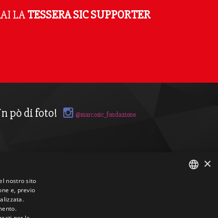
AI LA
TESSERA SIC SUPPORTER
n pò di foto!
@marcosic_fondazione
×
el nostro sito
one e, previo
ITALIAN
alizzata.
mento.
ENGLISH
zzati per la