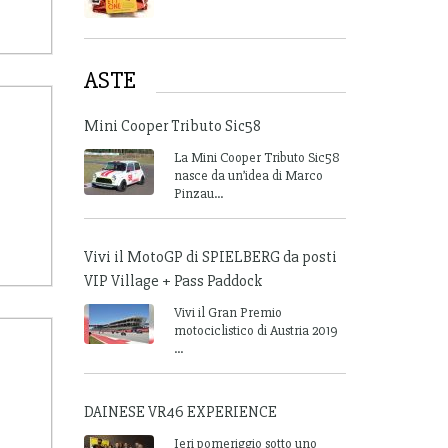
ASTE
Mini Cooper Tributo Sic58
La Mini Cooper Tributo Sic58
nasce da un’idea di Marco
Pinzau...
Vivi il MotoGP di SPIELBERG da posti
VIP Village + Pass Paddock
Vivi il Gran Premio
motociclistico di Austria 2019
...
DAINESE VR46 EXPERIENCE
Ieri pomeriggio sotto uno