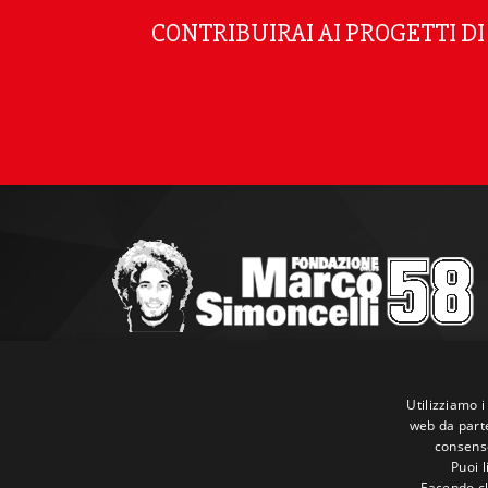
CONTRIBUIRAI AI PROGETTI D
Marco Simoncelli Fondazione
Via Emilia, 9 47838 Riccione (RN)
Utilizziamo i
web da parte
P.IVA 03980340404
consenso
Tel:
+39 0541 660865
Puoi 
E-mail:
info@marcosimoncellifondazione.it
Facendo cli