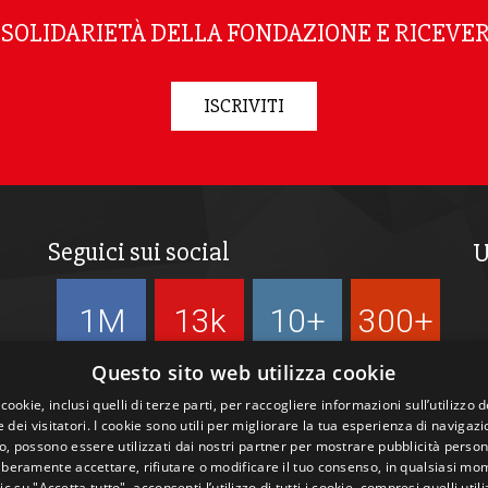
I SOLIDARIETÀ DELLA FONDAZIONE E RICEVER
ISCRIVITI
Seguici sui social
U
1M
13k
10+
300+
Followers
Followers
Followers
Followers
Questo sito web utilizza cookie
 cookie, inclusi quelli di terze parti, per raccogliere informazioni sull’utilizzo d
 dei visitatori. I cookie sono utili per migliorare la tua esperienza di navigazi
, possono essere utilizzati dai nostri partner per mostrare pubblicità person
liberamente accettare, rifiutare o modificare il tuo consenso, in qualsiasi mo
c su "Accetta tutto", acconsenti l’utilizzo di tutti i cookie, compresi quelli utili