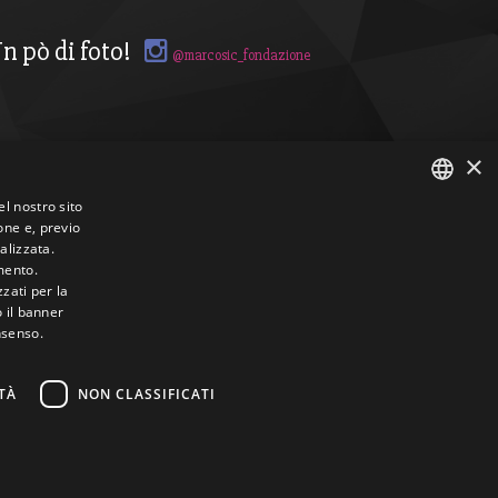
n pò di foto!
@marcosic_fondazione
×
el nostro sito
one e, previo
ITALIAN
alizzata.
mento.
ENGLISH
zzati per la
o il banner
nsenso.
TÀ
NON CLASSIFICATI