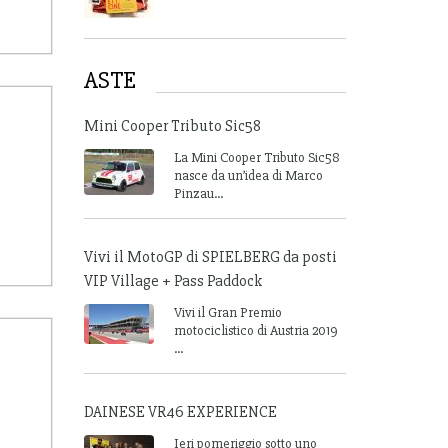
ASTE
Mini Cooper Tributo Sic58
La Mini Cooper Tributo Sic58
nasce da un’idea di Marco
Pinzau...
Vivi il MotoGP di SPIELBERG da posti
VIP Village + Pass Paddock
Vivi il Gran Premio
motociclistico di Austria 2019
...
DAINESE VR46 EXPERIENCE
Ieri pomeriggio sotto uno