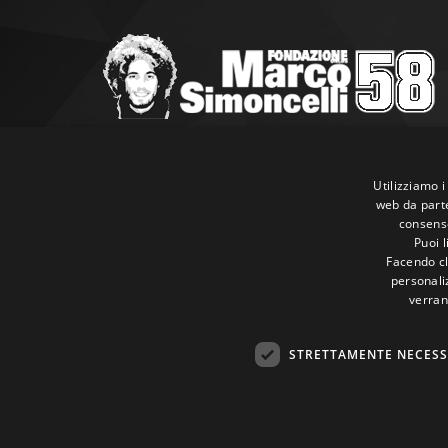
Marco Simoncelli Fondazione
Via Emilia, 9 47838 Riccione (RN)
Utilizziamo i
web da parte
P.IVA 03980340404
consenso
Tel:
+39 0541 660865
Puoi 
E-mail:
info@marcosimoncellifondazione.it
Facendo cli
personaliz
verran
Carte Accettate
STRETTAMENTE NECESS