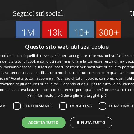
Seguici sui social
U
1M
13k
10+
300+
Followers
Followers
Followers
Followers
Questo sito web utilizza cookie
 cookie, inclusi quelli di terze parti, per raccogliere informazioni sull’utilizzo d
 dei visitatori. I cookie sono utili per migliorare la tua esperienza di navigazi
, possono essere utilizzati dai nostri partner per mostrare pubblicità person
liberamente accettare, rifiutare o modificare il tuo consenso, in qualsiasi mo
c su "Accetta tutto", acconsenti l’utilizzo di tutti i cookie, compresi quelli utili
zazione degli annunci pubblicitari. Facendo clic su "Rifiuta tutto" o chiudend
no utilizzati esclusivamente i cookie tecnici per i quali non è necessario il co
Per informazioni più dettagliate...
Leggi di più
ARI
PERFORMANCE
TARGETING
FUNZIONALI
ACCETTA TUTTO
RIFIUTA TUTTO