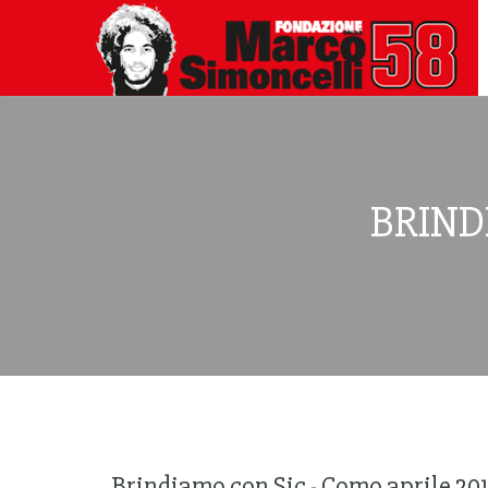
BRIND
Brindiamo con Sic - Como aprile 20