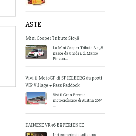
ASTE
Mini Cooper Tributo Sic58
La Mini Cooper Tributo Sic58
nasce da un’idea di Marco
Pinzau...
Vivi il MotoGP di SPIELBERG da posti
VIP Village + Pass Paddock
Vivi il Gran Premio
motociclistico di Austria 2019
...
DAINESE VR46 EXPERIENCE
Ieri pomeriggio sotto uno