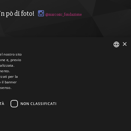
n pò di foto!
@marcosic_fondazione
×
el nostro sito
one e, previo
ITALIAN
alizzata.
mento.
ENGLISH
zzati per la
o il banner
nsenso.
TÀ
NON CLASSIFICATI