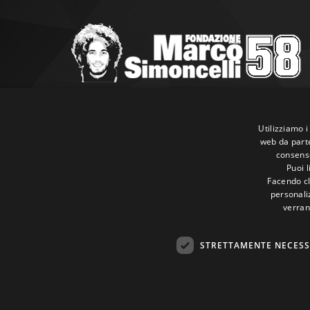
Marco Simoncelli Fondazione
Via Emilia, 9 47838 Riccione (RN)
Utilizziamo i
web da parte
P.IVA 03980340404
consenso
Tel:
+39 0541 660865
Puoi 
E-mail:
info@marcosimoncellifondazione.it
Facendo cli
personaliz
verran
Carte Accettate
STRETTAMENTE NECESS