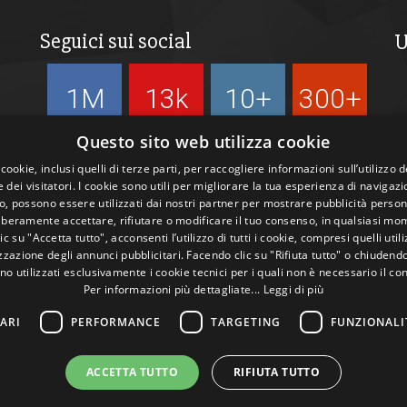
Seguici sui social
U
1M
13k
10+
300+
Followers
Followers
Followers
Followers
Questo sito web utilizza cookie
 cookie, inclusi quelli di terze parti, per raccogliere informazioni sull’utilizzo d
 dei visitatori. I cookie sono utili per migliorare la tua esperienza di navigazi
, possono essere utilizzati dai nostri partner per mostrare pubblicità person
liberamente accettare, rifiutare o modificare il tuo consenso, in qualsiasi mo
c su "Accetta tutto", acconsenti l’utilizzo di tutti i cookie, compresi quelli utili
zazione degli annunci pubblicitari. Facendo clic su "Rifiuta tutto" o chiudend
no utilizzati esclusivamente i cookie tecnici per i quali non è necessario il co
Per informazioni più dettagliate...
Leggi di più
ARI
PERFORMANCE
TARGETING
FUNZIONALI
ACCETTA TUTTO
RIFIUTA TUTTO