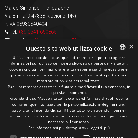
Marco Simoncelli Fondazione
Via Emilia, 9 47838 Riccione (RN)
P.IVA 03980340404
Tel:
+39 0541 660865
E-mail:
info@marcosimoncellifondazione.it
×
Questo sito web utilizza cookie
Carte Accettate
Utilizziamo i cookie, inclusi quelli di terze parti, per raccogliere
informazioni sull’utilizzo del nostro sito web da parte dei visitatori. I
ITALIAN
cookie sono utili per migliorare la tua esperienza di navigazione e,
previo consenso, possono essere utilizzati dai nostri partner per
ENGLISH
Seguici sui social
mostrare pubblicità personalizzata.
Puoi liberamente accettare, rifiutare o modificare il tuo consenso, in
qualsiasi momento.
1M
13k
10+
300+
Facendo clic su "Accetta tutto", acconsenti l’utilizzo di tutti i cookie,
compresi quelli utilizzati per la personalizzazione degli annunci
Followers
Followers
Followers
Followers
pubblicitari. Facendo clic su "Rifiuta tutto" o chiudendo il banner
verranno utilizzati esclusivamente i cookie tecnici per i quali non è
necessario il consenso.
Per informazioni più dettagliate...
Leggi di più