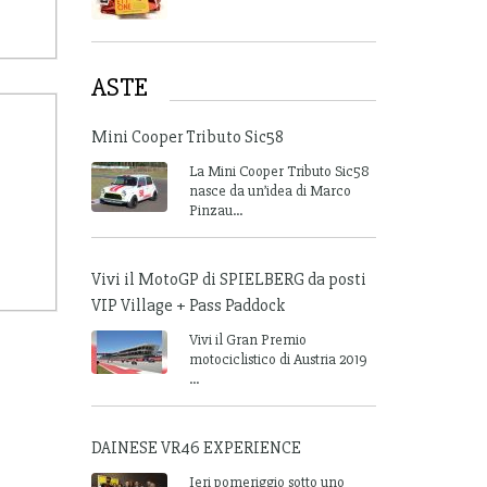
ASTE
Mini Cooper Tributo Sic58
La Mini Cooper Tributo Sic58
nasce da un’idea di Marco
Pinzau...
Vivi il MotoGP di SPIELBERG da posti
VIP Village + Pass Paddock
Vivi il Gran Premio
motociclistico di Austria 2019
...
DAINESE VR46 EXPERIENCE
Ieri pomeriggio sotto uno