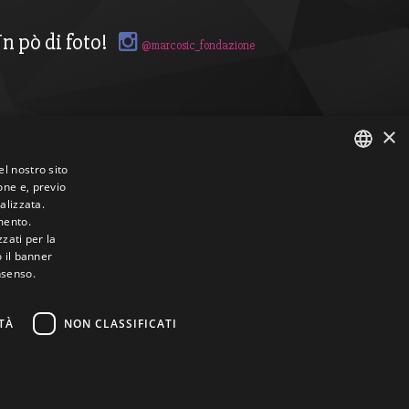
n pò di foto!
@marcosic_fondazione
×
el nostro sito
one e, previo
ITALIAN
alizzata.
mento.
ENGLISH
zzati per la
o il banner
nsenso.
TÀ
NON CLASSIFICATI