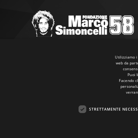
Marco Simoncelli Fondazione
Via Emilia, 9 47838 Riccione (RN)
Utilizziamo i
web da parte
P.IVA 03980340404
consenso
Tel:
+39 0541 660865
Puoi 
E-mail:
info@marcosimoncellifondazione.it
Facendo cli
personaliz
verran
Carte Accettate
STRETTAMENTE NECESS