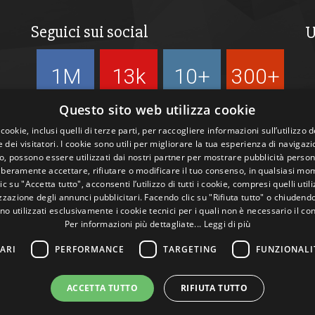
Seguici sui social
U
1M
13k
10+
300+
Followers
Followers
Followers
Followers
Questo sito web utilizza cookie
 cookie, inclusi quelli di terze parti, per raccogliere informazioni sull’utilizzo d
 dei visitatori. I cookie sono utili per migliorare la tua esperienza di navigazi
, possono essere utilizzati dai nostri partner per mostrare pubblicità person
liberamente accettare, rifiutare o modificare il tuo consenso, in qualsiasi mo
c su "Accetta tutto", acconsenti l’utilizzo di tutti i cookie, compresi quelli utili
zazione degli annunci pubblicitari. Facendo clic su "Rifiuta tutto" o chiudend
no utilizzati esclusivamente i cookie tecnici per i quali non è necessario il co
Per informazioni più dettagliate...
Leggi di più
ARI
PERFORMANCE
TARGETING
FUNZIONALI
ACCETTA TUTTO
RIFIUTA TUTTO