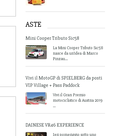
ASTE
Mini Cooper Tributo Sic58
La Mini Cooper Tributo Sic58
nasce da un’idea di Marco
Pinzau...
Vivi il MotoGP di SPIELBERG da posti
VIP Village + Pass Paddock
Vivi il Gran Premio
motociclistico di Austria 2019
...
DAINESE VR46 EXPERIENCE
Ieri pomeriggio sotto uno