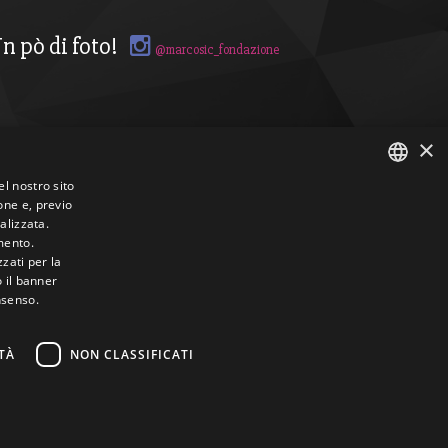
n pò di foto!
@marcosic_fondazione
×
el nostro sito
one e, previo
ITALIAN
alizzata.
mento.
ENGLISH
zzati per la
o il banner
nsenso.
TÀ
NON CLASSIFICATI