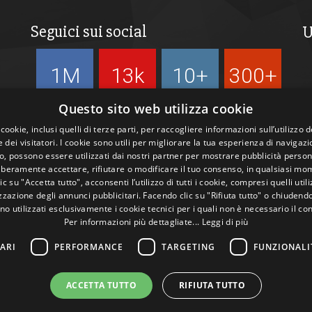
Seguici sui social
U
1M
13k
10+
300+
Followers
Followers
Followers
Followers
Questo sito web utilizza cookie
 cookie, inclusi quelli di terze parti, per raccogliere informazioni sull’utilizzo d
 dei visitatori. I cookie sono utili per migliorare la tua esperienza di navigazi
, possono essere utilizzati dai nostri partner per mostrare pubblicità person
liberamente accettare, rifiutare o modificare il tuo consenso, in qualsiasi mo
c su "Accetta tutto", acconsenti l’utilizzo di tutti i cookie, compresi quelli utili
zazione degli annunci pubblicitari. Facendo clic su "Rifiuta tutto" o chiudend
no utilizzati esclusivamente i cookie tecnici per i quali non è necessario il co
Per informazioni più dettagliate...
Leggi di più
ARI
PERFORMANCE
TARGETING
FUNZIONALI
ACCETTA TUTTO
RIFIUTA TUTTO