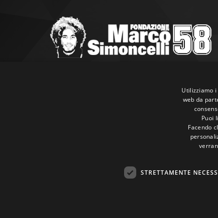
Marco Simoncelli Fondazione
Via Emilia, 9 47838 Riccione (RN)
Utilizziamo i
web da parte
P.IVA 03980340404
consenso
Tel:
+39 0541 660865
Puoi 
E-mail:
info@marcosimoncellifondazione.it
Facendo cli
personaliz
verran
Carte Accettate
STRETTAMENTE NECESS