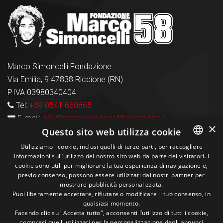
Marco Simoncelli Fondazione
Via Emilia, 9 47838 Riccione (RN)
P.IVA 03980340404
Tel:
+39 0541 660865
E-mail:
info@marcosimoncellifondazione.it
×
Questo sito web utilizza cookie
Carte Accettate
Utilizziamo i cookie, inclusi quelli di terze parti, per raccogliere
informazioni sull’utilizzo del nostro sito web da parte dei visitatori. I
ITALIAN
cookie sono utili per migliorare la tua esperienza di navigazione e,
previo consenso, possono essere utilizzati dai nostri partner per
ENGLISH
Seguici sui social
mostrare pubblicità personalizzata.
Puoi liberamente accettare, rifiutare o modificare il tuo consenso, in
qualsiasi momento.
1M
13k
10+
300+
Facendo clic su "Accetta tutto", acconsenti l’utilizzo di tutti i cookie,
compresi quelli utilizzati per la personalizzazione degli annunci