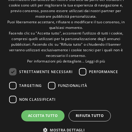
ITALIAN
cookie sono utili per migliorare la tua esperienza di navigazione e,
previo consenso, possono essere utilizzati dai nostri partner per
ENGLISH
Seguici sui social
mostrare pubblicità personalizzata.
Puoi liberamente accettare, rifiutare o modificare il tuo consenso, in
qualsiasi momento.
1M
13k
10+
300+
Facendo clic su "Accetta tutto", acconsenti l’utilizzo di tutti i cookie,
compresi quelli utilizzati per la personalizzazione degli annunci
Followers
Followers
Followers
Followers
pubblicitari. Facendo clic su "Rifiuta tutto" o chiudendo il banner
verranno utilizzati esclusivamente i cookie tecnici per i quali non è
necessario il consenso.
Per informazioni più dettagliate...
Leggi di più
STRETTAMENTE NECESSARI
PERFORMANCE
Un pò di foto!
TARGETING
FUNZIONALITÀ
@marcosic_fondazione
NON CLASSIFICATI
ACCETTA TUTTO
RIFIUTA TUTTO
©2015 Fondazione Marco Simoncelli P. IVA 03980340404 |
sito web agency rimini
buonsito.it
MOSTRA DETTAGLI
Home
Contatti
Privacy Policy