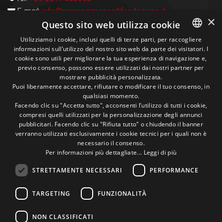
E-mail:
info@marcosimoncellifondazione.it
×
Questo sito web utilizza cookie
Carte Accettate
Utilizziamo i cookie, inclusi quelli di terze parti, per raccogliere
informazioni sull’utilizzo del nostro sito web da parte dei visitatori. I
ITALIAN
cookie sono utili per migliorare la tua esperienza di navigazione e,
previo consenso, possono essere utilizzati dai nostri partner per
ENGLISH
Seguici sui social
mostrare pubblicità personalizzata.
Puoi liberamente accettare, rifiutare o modificare il tuo consenso, in
qualsiasi momento.
1M
13k
10+
300+
Facendo clic su "Accetta tutto", acconsenti l’utilizzo di tutti i cookie,
compresi quelli utilizzati per la personalizzazione degli annunci
Followers
Followers
Followers
Followers
pubblicitari. Facendo clic su "Rifiuta tutto" o chiudendo il banner
verranno utilizzati esclusivamente i cookie tecnici per i quali non è
necessario il consenso.
Per informazioni più dettagliate...
Leggi di più
STRETTAMENTE NECESSARI
PERFORMANCE
Un pò di foto!
TARGETING
FUNZIONALITÀ
@marcosic_fondazione
NON CLASSIFICATI