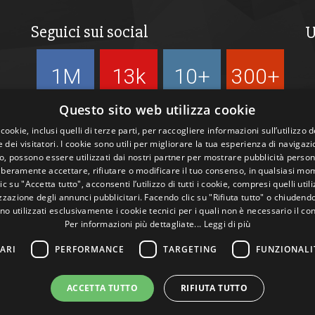
Seguici sui social
U
1M
13k
10+
300+
Followers
Followers
Followers
Followers
Questo sito web utilizza cookie
 cookie, inclusi quelli di terze parti, per raccogliere informazioni sull’utilizzo d
 dei visitatori. I cookie sono utili per migliorare la tua esperienza di navigazi
, possono essere utilizzati dai nostri partner per mostrare pubblicità person
liberamente accettare, rifiutare o modificare il tuo consenso, in qualsiasi mo
c su "Accetta tutto", acconsenti l’utilizzo di tutti i cookie, compresi quelli utili
zazione degli annunci pubblicitari. Facendo clic su "Rifiuta tutto" o chiudend
no utilizzati esclusivamente i cookie tecnici per i quali non è necessario il co
Per informazioni più dettagliate...
Leggi di più
ARI
PERFORMANCE
TARGETING
FUNZIONALI
ACCETTA TUTTO
RIFIUTA TUTTO