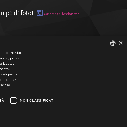
n pò di foto!
@marcosic_fondazione
×
el nostro sito
one e, previo
ITALIAN
alizzata.
mento.
ENGLISH
zzati per la
o il banner
nsenso.
TÀ
NON CLASSIFICATI