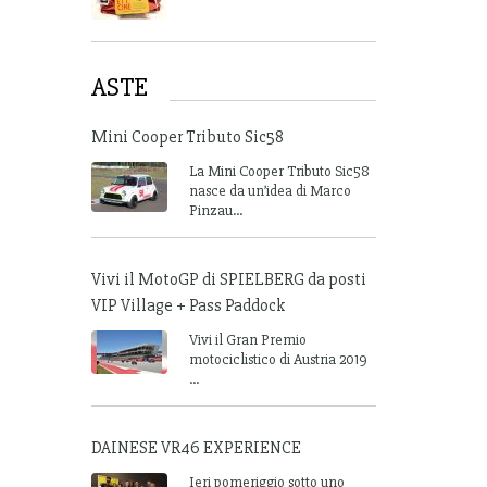
ASTE
Mini Cooper Tributo Sic58
La Mini Cooper Tributo Sic58
nasce da un’idea di Marco
Pinzau...
Vivi il MotoGP di SPIELBERG da posti
VIP Village + Pass Paddock
Vivi il Gran Premio
motociclistico di Austria 2019
...
DAINESE VR46 EXPERIENCE
Ieri pomeriggio sotto uno