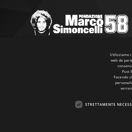
Marco Simoncelli Fondazione
Via Emilia, 9 47838 Riccione (RN)
Utilizziamo i
web da parte
P.IVA 03980340404
consenso
Tel:
+39 0541 660865
Puoi 
E-mail:
info@marcosimoncellifondazione.it
Facendo cli
personaliz
verran
Carte Accettate
STRETTAMENTE NECESS