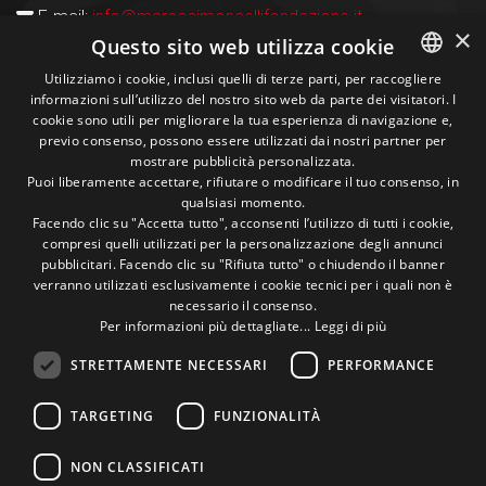
E-mail:
info@marcosimoncellifondazione.it
×
Questo sito web utilizza cookie
Carte Accettate
Utilizziamo i cookie, inclusi quelli di terze parti, per raccogliere
informazioni sull’utilizzo del nostro sito web da parte dei visitatori. I
ITALIAN
cookie sono utili per migliorare la tua esperienza di navigazione e,
previo consenso, possono essere utilizzati dai nostri partner per
ENGLISH
Seguici sui social
mostrare pubblicità personalizzata.
Puoi liberamente accettare, rifiutare o modificare il tuo consenso, in
qualsiasi momento.
1M
13k
10+
300+
Facendo clic su "Accetta tutto", acconsenti l’utilizzo di tutti i cookie,
compresi quelli utilizzati per la personalizzazione degli annunci
Followers
Followers
Followers
Followers
pubblicitari. Facendo clic su "Rifiuta tutto" o chiudendo il banner
verranno utilizzati esclusivamente i cookie tecnici per i quali non è
necessario il consenso.
Per informazioni più dettagliate...
Leggi di più
STRETTAMENTE NECESSARI
PERFORMANCE
Un pò di foto!
TARGETING
FUNZIONALITÀ
@marcosic_fondazione
NON CLASSIFICATI