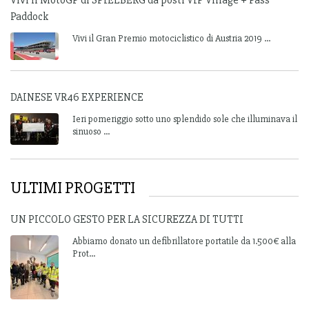
Vivi il MotoGP di SPIELBERG da posti VIP Village + Pass
Paddock
Vivi il Gran Premio motociclistico di Austria 2019 ...
DAINESE VR46 EXPERIENCE
Ieri pomeriggio sotto uno splendido sole che illuminava il
sinuoso ...
ULTIMI PROGETTI
UN PICCOLO GESTO PER LA SICUREZZA DI TUTTI
Abbiamo donato un defibrillatore portatile da 1.500€ alla
Prot...