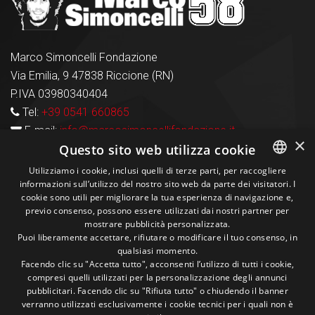
Marco Simoncelli Fondazione
Via Emilia, 9 47838 Riccione (RN)
P.IVA 03980340404
Tel:
+39 0541 660865
E-mail:
info@marcosimoncellifondazione.it
×
Questo sito web utilizza cookie
Carte Accettate
Utilizziamo i cookie, inclusi quelli di terze parti, per raccogliere
informazioni sull’utilizzo del nostro sito web da parte dei visitatori. I
ITALIAN
cookie sono utili per migliorare la tua esperienza di navigazione e,
previo consenso, possono essere utilizzati dai nostri partner per
ENGLISH
Seguici sui social
mostrare pubblicità personalizzata.
Puoi liberamente accettare, rifiutare o modificare il tuo consenso, in
qualsiasi momento.
1M
13k
10+
300+
Facendo clic su "Accetta tutto", acconsenti l’utilizzo di tutti i cookie,
compresi quelli utilizzati per la personalizzazione degli annunci
Followers
Followers
Followers
Followers
pubblicitari. Facendo clic su "Rifiuta tutto" o chiudendo il banner
verranno utilizzati esclusivamente i cookie tecnici per i quali non è