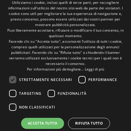
Carte Accettate
Utilizziamo i cookie, inclusi quelli di terze parti, per raccogliere
informazioni sull’utilizzo del nostro sito web da parte dei visitatori. I
ITALIAN
cookie sono utili per migliorare la tua esperienza di navigazione e,
previo consenso, possono essere utilizzati dai nostri partner per
ENGLISH
Seguici sui social
mostrare pubblicità personalizzata.
Puoi liberamente accettare, rifiutare o modificare il tuo consenso, in
qualsiasi momento.
1M
13k
10+
300+
Facendo clic su "Accetta tutto", acconsenti l’utilizzo di tutti i cookie,
compresi quelli utilizzati per la personalizzazione degli annunci
Followers
Followers
Followers
Followers
pubblicitari. Facendo clic su "Rifiuta tutto" o chiudendo il banner
verranno utilizzati esclusivamente i cookie tecnici per i quali non è
necessario il consenso.
Per informazioni più dettagliate...
Leggi di più
STRETTAMENTE NECESSARI
PERFORMANCE
Un pò di foto!
TARGETING
FUNZIONALITÀ
@marcosic_fondazione
NON CLASSIFICATI
ACCETTA TUTTO
RIFIUTA TUTTO
©2015 Fondazione Marco Simoncelli P. IVA 03980340404 |