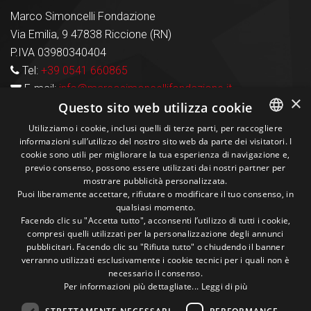
Marco Simoncelli Fondazione
Via Emilia, 9 47838 Riccione (RN)
P.IVA 03980340404
Tel:
+39 0541 660865
E-mail:
info@marcosimoncellifondazione.it
×
Questo sito web utilizza cookie
Carte Accettate
Utilizziamo i cookie, inclusi quelli di terze parti, per raccogliere
informazioni sull’utilizzo del nostro sito web da parte dei visitatori. I
ITALIAN
cookie sono utili per migliorare la tua esperienza di navigazione e,
previo consenso, possono essere utilizzati dai nostri partner per
ENGLISH
Seguici sui social
mostrare pubblicità personalizzata.
Puoi liberamente accettare, rifiutare o modificare il tuo consenso, in
qualsiasi momento.
1M
13k
10+
300+
Facendo clic su "Accetta tutto", acconsenti l’utilizzo di tutti i cookie,
compresi quelli utilizzati per la personalizzazione degli annunci
Followers
Followers
Followers
Followers
pubblicitari. Facendo clic su "Rifiuta tutto" o chiudendo il banner
verranno utilizzati esclusivamente i cookie tecnici per i quali non è
necessario il consenso.
Per informazioni più dettagliate...
Leggi di più