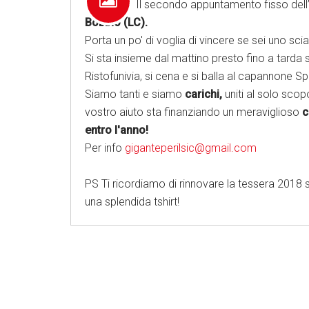
17/03/18
Il secondo appuntamento fisso dell
Bobbio (LC).
Porta un po' di voglia di vincere se sei uno scia
Si sta insieme dal mattino presto fino a tarda se
Ristofunivia, si cena e si balla al capannone Sp
Siamo tanti e siamo
carichi,
uniti al solo scop
vostro aiuto sta finanziando un meraviglioso
c
entro l'anno!
Per info
giganteperilsic@gmail.com
PS Ti ricordiamo di rinnovare la tessera 2018 
una splendida tshirt!