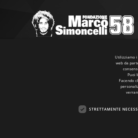
Marco Simoncelli Fondazione
Via Emilia, 9 47838 Riccione (RN)
Utilizziamo i
web da parte
P.IVA 03980340404
consenso
Tel:
+39 0541 660865
Puoi 
E-mail:
info@marcosimoncellifondazione.it
Facendo cli
personaliz
verran
Carte Accettate
STRETTAMENTE NECESS