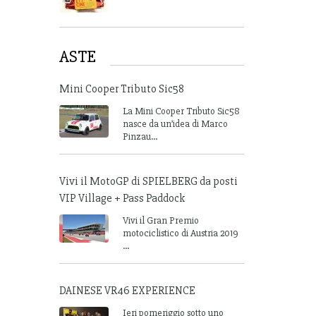
ASTE
Mini Cooper Tributo Sic58
La Mini Cooper Tributo Sic58
nasce da un’idea di Marco
Pinzau...
Vivi il MotoGP di SPIELBERG da posti
VIP Village + Pass Paddock
Vivi il Gran Premio
motociclistico di Austria 2019
...
DAINESE VR46 EXPERIENCE
Ieri pomeriggio sotto uno