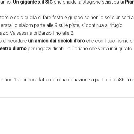
’anno:
Un gigante x il SIC
che chiude la stagione sciistica ai
Pian
tore o solo quella di fare festa e gruppo se non lo sei e unisciti a
rata, lo slalom parte alle 9 sulle piste, si continua al rifugio
azio Valsassina di Barzio fino alle 2.
o di ricordare
un amico dai riccioli d'oro
che con il suo nome e i
entro diurno
per ragazzi disabili a Coriano che verrà inaugurato
se non l’hai ancora fatto con una donazione a partire da 58€ in r