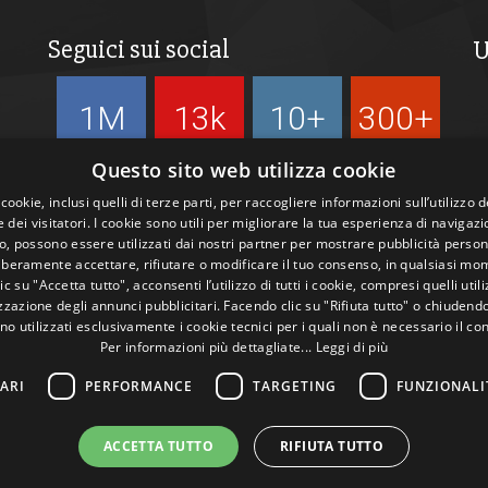
Seguici sui social
U
1M
13k
10+
300+
Followers
Followers
Followers
Followers
Questo sito web utilizza cookie
 cookie, inclusi quelli di terze parti, per raccogliere informazioni sull’utilizzo d
 dei visitatori. I cookie sono utili per migliorare la tua esperienza di navigazi
, possono essere utilizzati dai nostri partner per mostrare pubblicità person
liberamente accettare, rifiutare o modificare il tuo consenso, in qualsiasi mo
c su "Accetta tutto", acconsenti l’utilizzo di tutti i cookie, compresi quelli utili
zazione degli annunci pubblicitari. Facendo clic su "Rifiuta tutto" o chiudend
no utilizzati esclusivamente i cookie tecnici per i quali non è necessario il co
Per informazioni più dettagliate...
Leggi di più
ARI
PERFORMANCE
TARGETING
FUNZIONALI
ACCETTA TUTTO
RIFIUTA TUTTO