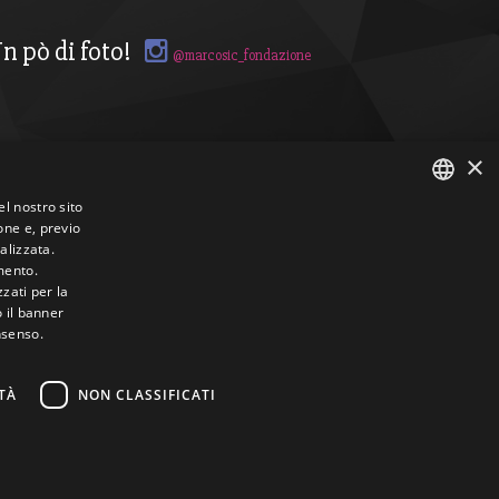
n pò di foto!
@marcosic_fondazione
×
el nostro sito
one e, previo
ITALIAN
alizzata.
mento.
ENGLISH
zzati per la
o il banner
nsenso.
TÀ
NON CLASSIFICATI