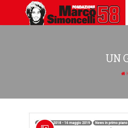
UN G
14 marzo 2018 - 16 maggio 2019
News in primo piano