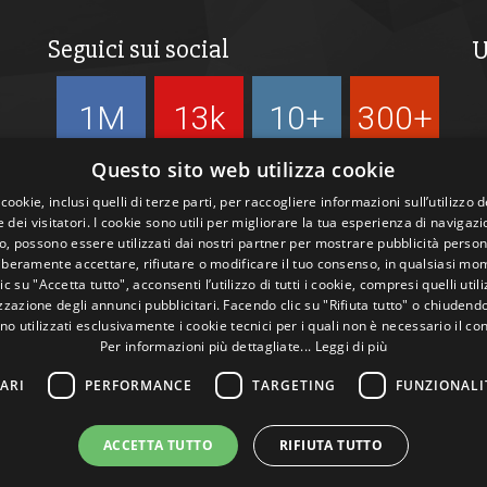
Seguici sui social
U
1M
13k
10+
300+
Followers
Followers
Followers
Followers
Questo sito web utilizza cookie
 cookie, inclusi quelli di terze parti, per raccogliere informazioni sull’utilizzo d
 dei visitatori. I cookie sono utili per migliorare la tua esperienza di navigazi
, possono essere utilizzati dai nostri partner per mostrare pubblicità person
liberamente accettare, rifiutare o modificare il tuo consenso, in qualsiasi mo
c su "Accetta tutto", acconsenti l’utilizzo di tutti i cookie, compresi quelli utili
zazione degli annunci pubblicitari. Facendo clic su "Rifiuta tutto" o chiudend
no utilizzati esclusivamente i cookie tecnici per i quali non è necessario il co
Per informazioni più dettagliate...
Leggi di più
ARI
PERFORMANCE
TARGETING
FUNZIONALI
ACCETTA TUTTO
RIFIUTA TUTTO