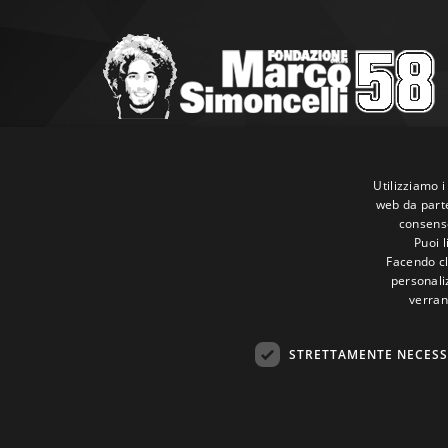
Marco Simoncelli Fondazione
Via Emilia, 9 47838 Riccione (RN)
Utilizziamo i
web da parte
P.IVA 03980340404
consenso
Tel:
+39 0541 660865
Puoi 
E-mail:
info@marcosimoncellifondazione.it
Facendo cli
personaliz
verran
Carte Accettate
STRETTAMENTE NECESS