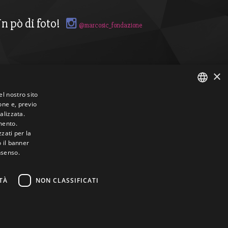
n pò di foto!
@marcosic_fondazione
×
el nostro sito
one e, previo
ITALIAN
alizzata.
mento.
ENGLISH
zzati per la
o il banner
nsenso.
TÀ
NON CLASSIFICATI