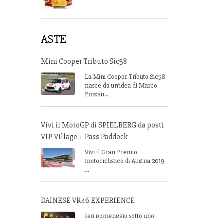
ASTE
Mini Cooper Tributo Sic58
La Mini Cooper Tributo Sic58
nasce da un’idea di Marco
Pinzau...
Vivi il MotoGP di SPIELBERG da posti
VIP Village + Pass Paddock
Vivi il Gran Premio
motociclistico di Austria 2019
...
DAINESE VR46 EXPERIENCE
Ieri pomeriggio sotto uno